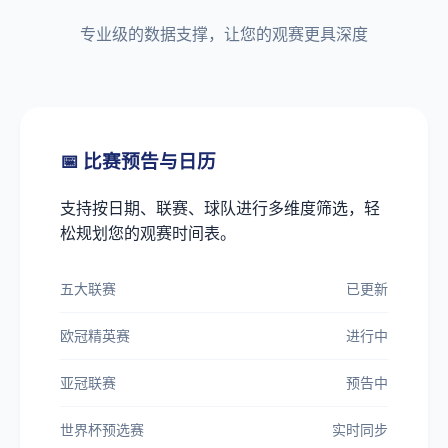
专业级的数据支撑，让您的观赛更具深度
📅 比赛预告与日历
支持按日期、联赛、球队进行多维度筛选，轻
松规划您的观赛时间表。
五大联赛
已更新
欧冠精英赛
进行中
亚冠联赛
预告中
世界杯预选赛
实时同步