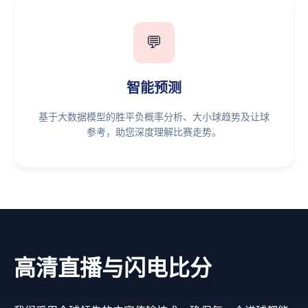
💬
智能预测
基于大数据模型的胜平负概率分析、大小球趋势及让球
参考，助您深度理解比赛走势。
高清直播与闪电比分