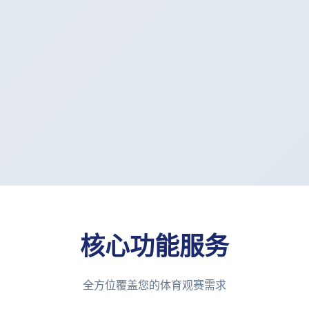
核心功能服务
全方位覆盖您的体育观赛需求