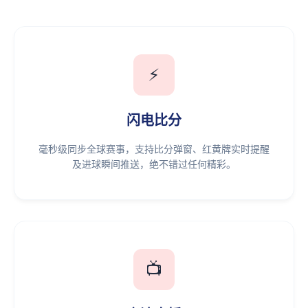
⚡
闪电比分
毫秒级同步全球赛事，支持比分弹窗、红黄牌实时提醒
及进球瞬间推送，绝不错过任何精彩。
📺