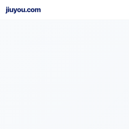
jiuyou.com