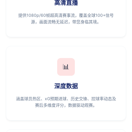
高清直播
提供1080p/60帧超高清赛事流，覆盖全球100+信号
源，画面流畅无延迟，带您身临其境。
📊
深度数据
涵盖球员热区、xG预期进球、历史交锋、控球率动态及
赛后多维度评分，数据驱动观赛。