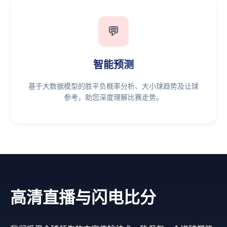
💬
智能预测
基于大数据模型的胜平负概率分析、大小球趋势及让球
参考，助您深度理解比赛走势。
高清直播与闪电比分