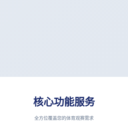
核心功能服务
全方位覆盖您的体育观赛需求