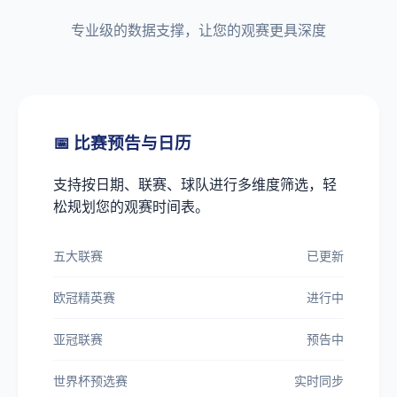
专业级的数据支撑，让您的观赛更具深度
📅 比赛预告与日历
支持按日期、联赛、球队进行多维度筛选，轻
松规划您的观赛时间表。
五大联赛
已更新
欧冠精英赛
进行中
亚冠联赛
预告中
世界杯预选赛
实时同步