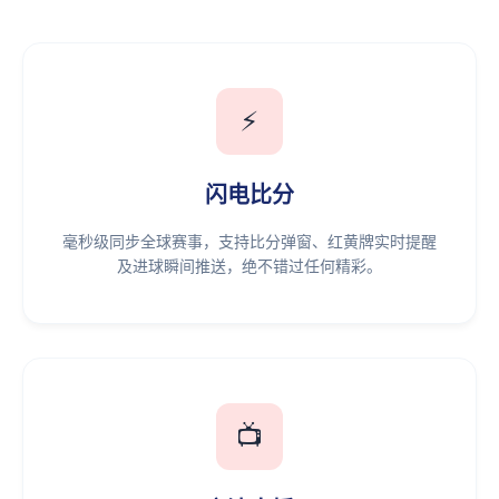
⚡
闪电比分
毫秒级同步全球赛事，支持比分弹窗、红黄牌实时提醒
及进球瞬间推送，绝不错过任何精彩。
📺