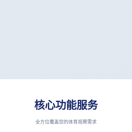
核心功能服务
全方位覆盖您的体育观赛需求