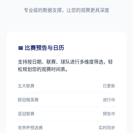
专业级的数据支撑，让您的观赛更具深度
📅 比赛预告与日历
支持按日期、联赛、球队进行多维度筛选，轻
松规划您的观赛时间表。
五大联赛
已更新
欧冠精英赛
进行中
亚冠联赛
预告中
世界杯预选赛
实时同步