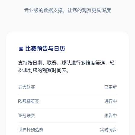
专业级的数据支撑，让您的观赛更具深度
📅 比赛预告与日历
支持按日期、联赛、球队进行多维度筛选，轻
松规划您的观赛时间表。
五大联赛
已更新
欧冠精英赛
进行中
亚冠联赛
预告中
世界杯预选赛
实时同步