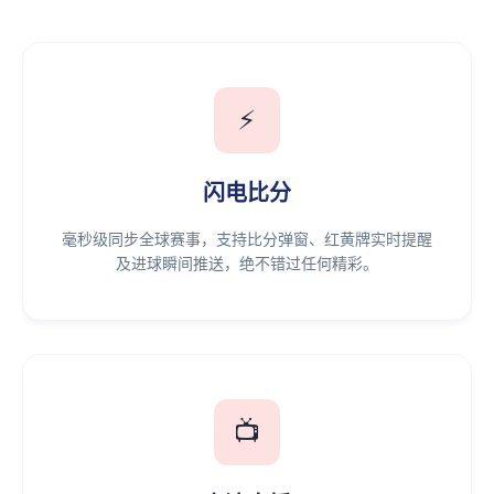
⚡
闪电比分
毫秒级同步全球赛事，支持比分弹窗、红黄牌实时提醒
及进球瞬间推送，绝不错过任何精彩。
📺