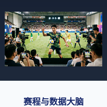
赛程与数据大脑