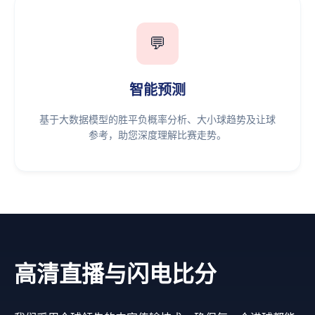
💬
智能预测
基于大数据模型的胜平负概率分析、大小球趋势及让球
参考，助您深度理解比赛走势。
高清直播与闪电比分