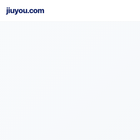
jiuyou.com