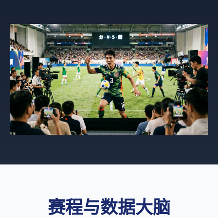
赛程与数据大脑