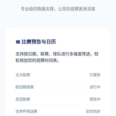
专业级的数据支撑，让您的观赛更具深度
📅 比赛预告与日历
支持按日期、联赛、球队进行多维度筛选，轻
松规划您的观赛时间表。
五大联赛
已更新
欧冠精英赛
进行中
亚冠联赛
预告中
世界杯预选赛
实时同步